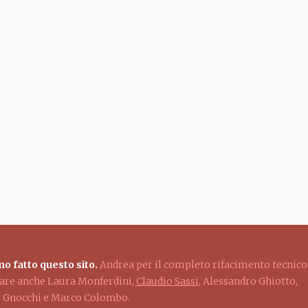
o fatto questo sito.
Andrea per il completo rifacimento tecnico
ziare anche Laura Monferdini,
Claudio Sassi
, Alessandro Ghiotto,
lo Gnocchi e Marco Colombo.