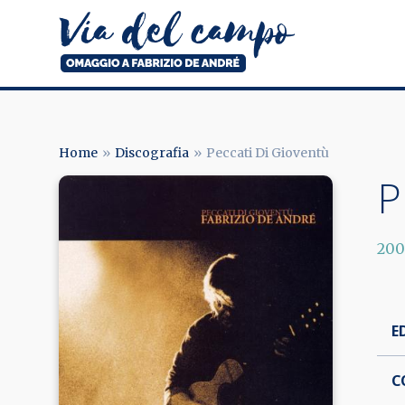
Salta
al
contenuto
principale
Via
del
campo
Home
Discografia
Peccati Di Gioventù
BRICIOLE
P
Image
DI
PANE
20
E
C