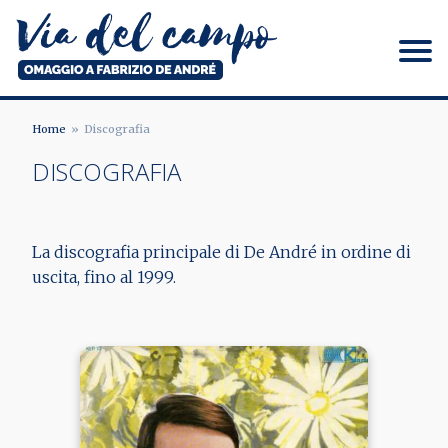
Salta
al
contenuto
principale
Via del campo
Home
Discografia
BRICIOLE
DISCOGRAFIA
DI
PANE
La discografia principale di De André in ordine di
uscita, fino al 1999.