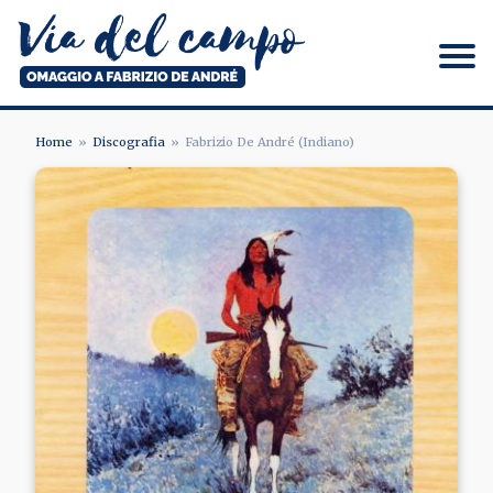
Salta
al
contenuto
principale
Via del campo
Home
Discografia
Fabrizio De André (Indiano)
BRICIOLE
Image
DI
PANE