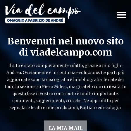
Salta
al
contenuto
principale
Via del campo
Benvenuti nel nuovo sito
di viadelcampo.com
Il sito è stato completamente rifatto, grazie a mio figlio
Andrea. Ovviamente è in continua evoluzione. Le parti più
aggiornate sono la discografia e la bibliografia, le date dei
tour, la sezione su Piero Milesi, ma giratelo con curiosità. In
questa fase il vostro contributo è molto importante:
commenti, suggerimenti, critiche. Ne approfitto per
segnalare le altre mie produzioni, Battiato ed ecologia.
LA MIA MAIL