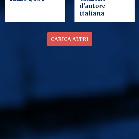
d'autore
italiana
Paginazione
CARICA ALTRI
Sono
Walter Pistarini
e, con mio figlio Andrea,
abbiamo fatto questo sito.
Andrea per il completo
rifacimento tecnico ed io per i contenuti. Per i
contenuti dobbiamo ringraziare anche Laura
Monferdini,
Claudio Sassi
, Alessandro Ghiotto, Marco
Blasi, Paola Gulminelli, Giovanni Bronzino, Italo