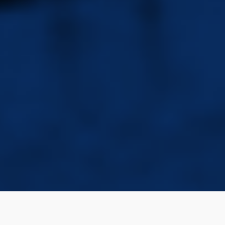
Gnocchi e Marco Colombo.
Avvertenza: Legge 633/41 art. 70 comma 1: "Il riassunto,
la citazione o la riproduzione di brani o di parti di
opera, per scopi di critica, di discussione ed anche di
insegnamento, sono liberi nei limiti giustificati da tali
finalità e purché non costituiscano concorrenza alla
utilizzazione economica dell'opera." In altre parole: i
testi delle canzoni che trovate su questo sito possono
essere utilizzati solo ed esclusivamente per uso
personale o di discussione.
© Viadelcampo.com 2025 |
webmaster@vialdelcampo.com