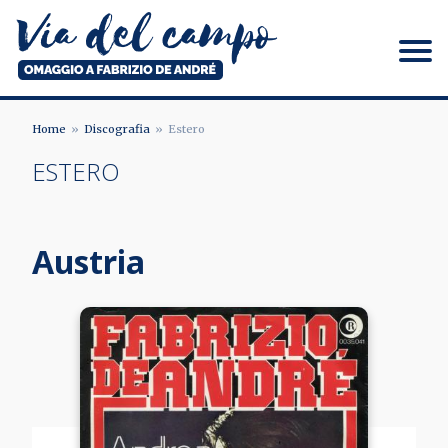
Salta
al
contenuto
principale
Via del campo
Home
Discografia
Estero
BRICIOLE
ESTERO
DI
PANE
Austria