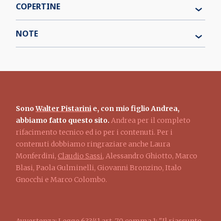
COPERTINE
NOTE
Sono
Walter Pistarini
e, con mio figlio Andrea,
abbiamo fatto questo sito.
Andrea per il completo
rifacimento tecnico ed io per i contenuti. Per i
contenuti dobbiamo ringraziare anche Laura
Monferdini,
Claudio Sassi
, Alessandro Ghiotto, Marco
Blasi, Paola Gulminelli, Giovanni Bronzino, Italo
Gnocchi e Marco Colombo.