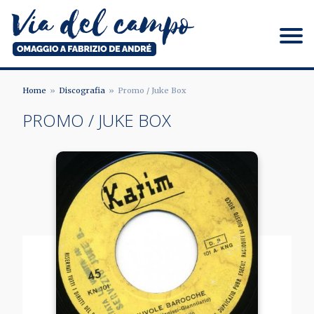
Salta
al
contenuto
principale
Via del campo
Home
Discografia
Promo / Juke Box
BRICIOLE
PROMO / JUKE BOX
DI
PANE