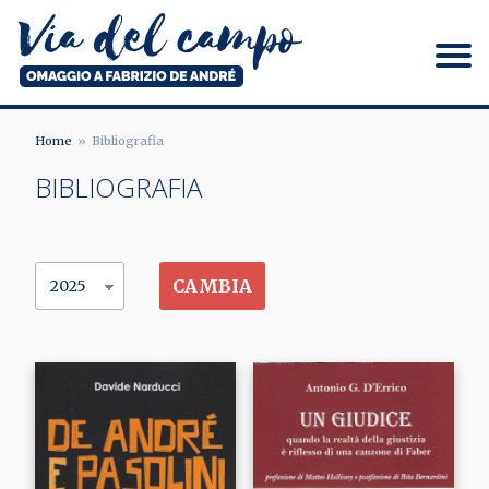
Salta
al
contenuto
principale
Via del campo
Home
Bibliografia
BRICIOLE
BIBLIOGRAFIA
DI
PANE