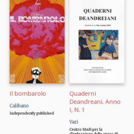
Il bombarolo
Quaderni
Deandreani. Anno
Calibano
I, N. 1
Independently published
Vari
Centro Studi per la
divulgazione delle opere di