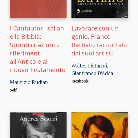
I Cantautori italiani
Lavorare con un
e la Bibbia:
genio. Franco
Spunti,citazioni e
Battiato raccontato
riferimenti
dai suoi artisti
all'Antico e al
Walter Pistarini,
nuovo Testamento
Gianfranco D'Adda
Jacabook
Maurizio Rudian
Self