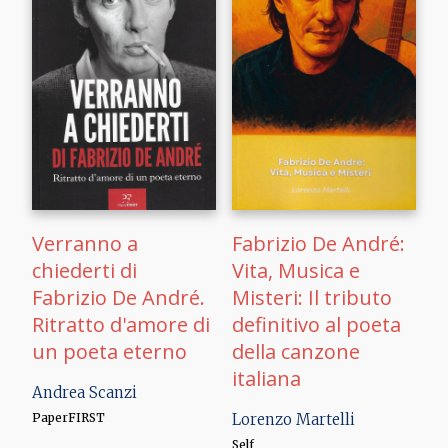
Verranno a
Fabrizio De André:
chiederti di
Vita, Musica e
Fabrizio De André.
Misteri: Il tributo
Ritratto d'amore di
definitivo al poeta
un poeta eterno
della canzone
italiana
Andrea Scanzi
PaperFIRST
Lorenzo Martelli
Self