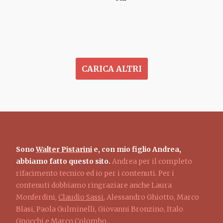
Paginazione
CARICA ALTRI
Sono
Walter Pistarini
e, con mio figlio Andrea,
abbiamo fatto questo sito.
Andrea per il completo
rifacimento tecnico ed io per i contenuti. Per i
contenuti dobbiamo ringraziare anche Laura
Monferdini,
Claudio Sassi
, Alessandro Ghiotto, Marco
Blasi, Paola Gulminelli, Giovanni Bronzino, Italo
Gnocchi e Marco Colombo.