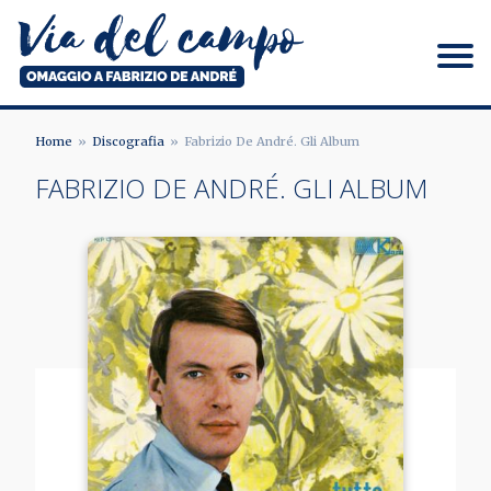
Salta
al
contenuto
principale
Via del campo
Home
Discografia
Fabrizio De André. Gli Album
BRICIOLE
FABRIZIO DE ANDRÉ. GLI ALBUM
DI
PANE