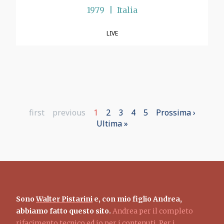
1979
Italia
LIVE
Prima
first
Pagina
previous
Pagina
1
Page
2
Page
3
Page
4
Page
5
Pagina
Prossima ›
Paginazione
pagina
precedente
attuale
Ultima
Ultima »
successiva
pagina
Sono
Walter Pistarini
e, con mio figlio Andrea,
abbiamo fatto questo sito.
Andrea per il completo
rifacimento tecnico ed io per i contenuti. Per i