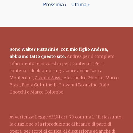
Paginazione
pagina
Pagina
Prossima ›
precedente
Ultima
Ultima »
attuale
successiva
pagina
Sono
Walter Pistarini
e, con mio figlio Andrea,
abbiamo fatto questo sito.
Andrea per il completo
rifacimento tecnico ed io per i contenuti. Per i
contenuti dobbiamo ringraziare anche Laura
Monferdini,
Claudio Sassi
, Alessandro Ghiotto, Marco
Blasi, Paola Gulminelli, Giovanni Bronzino, Italo
Gnocchi e Marco Colombo.
Avvertenza: Legge 633/41 art. 70 comma 1: "Il riassunto,
la citazione o la riproduzione di brani o di parti di
opera, per scopi di critica, di discussione ed anche di