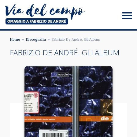
Salta
al
contenuto
principale
Via del campo
Home
Discografia
Fabrizio De André. Gli Album
BRICIOLE
FABRIZIO DE ANDRÉ. GLI ALBUM
DI
PANE