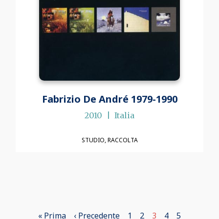
Fabrizio De André 1979-1990
2010
Italia
STUDIO
RACCOLTA
Prima
« Prima
Pagina
‹ Precedente
Page
1
Page
2
Pagina
3
Page
4
Page
5