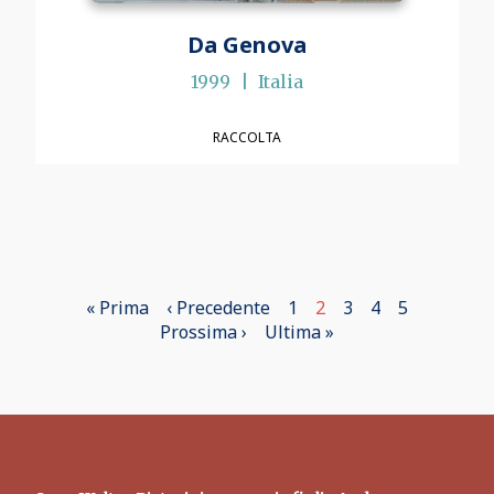
Da Genova
1999
Italia
RACCOLTA
Prima
« Prima
Pagina
‹ Precedente
Page
1
Pagina
2
Page
3
Page
4
Page
5
Paginazione
pagina
Pagina
Prossima ›
precedente
Ultima
Ultima »
attuale
successiva
pagina