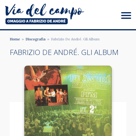
Salta
al
contenuto
principale
Via del campo
Home
Discografia
Fabrizio De André. Gli Album
BRICIOLE
FABRIZIO DE ANDRÉ. GLI ALBUM
DI
PANE