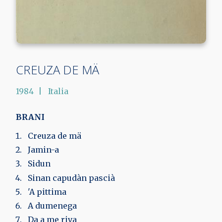
CREUZA DE MÄ
1984
Italia
BRANI
Creuza de mä
Jamin-a
Sidun
Sinan capudàn pascià
'A pittima
A dumenega
Da a me riva