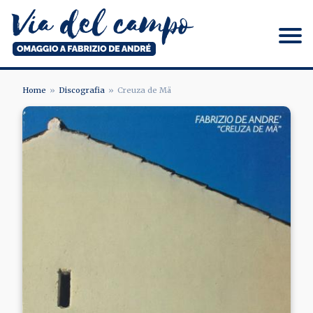
Salta
al
contenuto
principale
Via del campo
Home
Discografia
Creuza de Mä
BRICIOLE
Image
DI
PANE