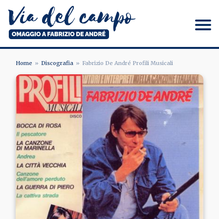
Salta
al
contenuto
principale
Via del campo
Home
Discografia
Fabrizio De André Profili Musicali
BRICIOLE
Image
DI
PANE