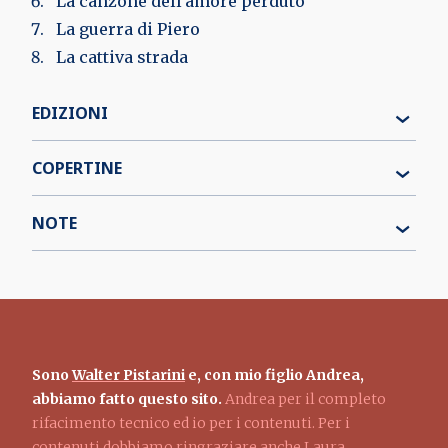
La canzone dell'amore perduto
La guerra di Piero
La cattiva strada
EDIZIONI
COPERTINE
NOTE
Sono
Walter Pistarini
e, con mio figlio Andrea,
abbiamo fatto questo sito.
Andrea per il completo
rifacimento tecnico ed io per i contenuti. Per i
contenuti dobbiamo ringraziare anche Laura