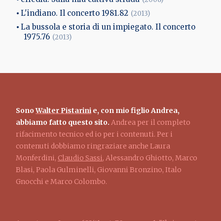
L'indiano. Il concerto 1981.82
(2013)
La bussola e storia di un impiegato. Il concerto
1975.76
(2013)
Sono
Walter Pistarini
e, con mio figlio Andrea,
abbiamo fatto questo sito.
Andrea per il completo
rifacimento tecnico ed io per i contenuti. Per i
contenuti dobbiamo ringraziare anche Laura
Monferdini,
Claudio Sassi
, Alessandro Ghiotto, Marco
Blasi, Paola Gulminelli, Giovanni Bronzino, Italo
Gnocchi e Marco Colombo.