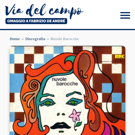
Salta
al
contenuto
principale
Via del campo
Home
Discografia
Nuvole Barocche
BRICIOLE
Image
DI
PANE