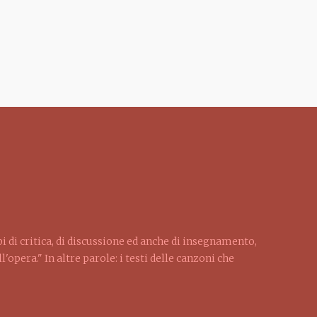
pi di critica, di discussione ed anche di insegnamento,
'opera." In altre parole: i testi delle canzoni che