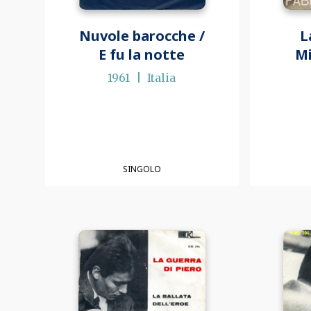
Nuvole barocche /
L
E fu la notte
Mi
1961
Italia
SINGOLO