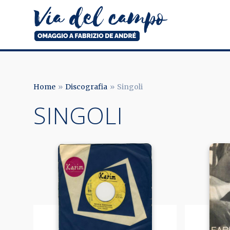
Salta
al
contenuto
principale
Via
del
campo
Home
Discografia
Singoli
BRICIOLE
SINGOLI
DI
PANE