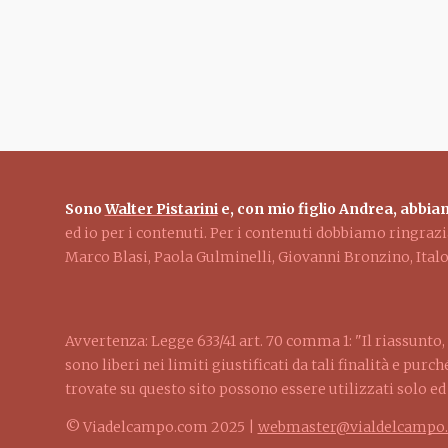
Paginazione
Sono
Walter Pistarini
e, con mio figlio Andrea, abbiam
ed io per i contenuti. Per i contenuti dobbiamo ringra
Marco Blasi, Paola Gulminelli, Giovanni Bronzino, Ita
Avvertenza: Legge 633/41 art. 70 comma 1: "Il riassunto, 
sono liberi nei limiti giustificati da tali finalità e pur
trovate su questo sito possono essere utilizzati solo e
© Viadelcampo.com 2025 |
webmaster@vialdelcampo