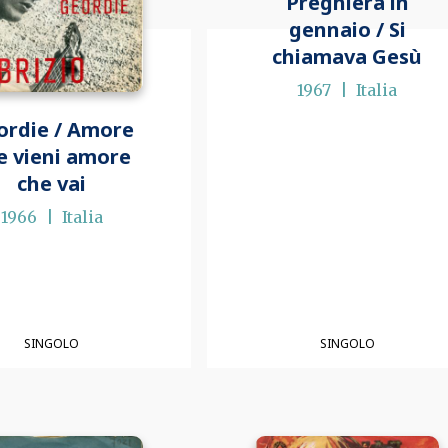
Preghiera in
gennaio / Si
chiamava Gesù
1967
Italia
ordie / Amore
e vieni amore
che vai
1966
Italia
SINGOLO
SINGOLO