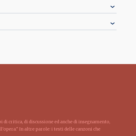
pi di critica, di discussione ed anche di insegnamento,
'opera." In altre parole: i testi delle canzoni che