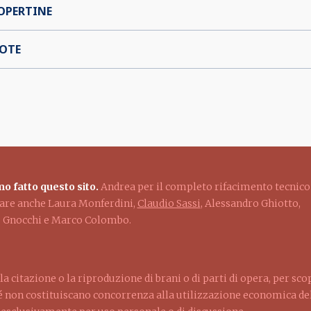
OPERTINE
OTE
o fatto questo sito.
Andrea per il completo rifacimento tecnico
ziare anche Laura Monferdini,
Claudio Sassi
, Alessandro Ghiotto,
lo Gnocchi e Marco Colombo.
la citazione o la riproduzione di brani o di parti di opera, per sco
ché non costituiscano concorrenza alla utilizzazione economica dell