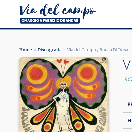
Salta
al
contenuto
principale
Via
del
campo
Home
Discografia
Via del Campo / Bocca Di Rosa
BRICIOLE
V
Image
DI
PANE
196
P
E