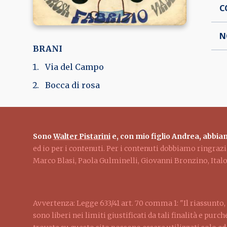
C
N
BRANI
Via del Campo
Bocca di rosa
Sono
Walter Pistarini
e, con mio figlio Andrea, abbiam
ed io per i contenuti. Per i contenuti dobbiamo ringra
Marco Blasi, Paola Gulminelli, Giovanni Bronzino, Ita
Avvertenza: Legge 633/41 art. 70 comma 1: "Il riassunto, 
sono liberi nei limiti giustificati da tali finalità e pur