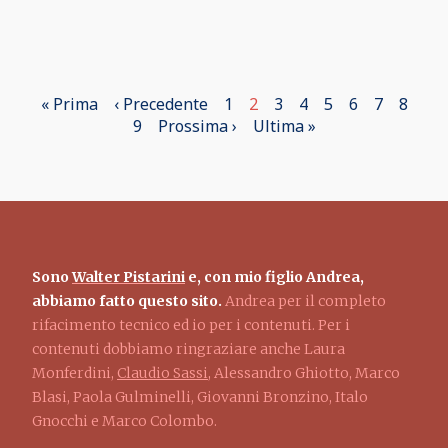
Prima
« Prima
Pagina
‹ Precedente
Page
1
Pagina
2
Page
3
Page
4
Page
5
Page
6
Page
7
Page
8
Paginazione
pagina
precedente
Page
9
Pagina
Prossima ›
attuale
Ultima
Ultima »
successiva
pagina
Sono
Walter Pistarini
e, con mio figlio Andrea,
abbiamo fatto questo sito.
Andrea per il completo
rifacimento tecnico ed io per i contenuti. Per i
contenuti dobbiamo ringraziare anche Laura
Monferdini,
Claudio Sassi
, Alessandro Ghiotto, Marco
Blasi, Paola Gulminelli, Giovanni Bronzino, Italo
Gnocchi e Marco Colombo.