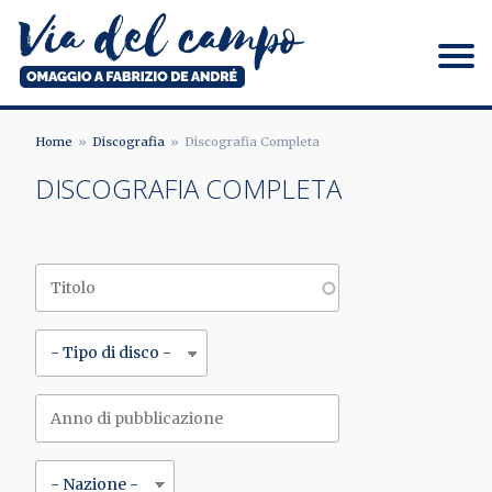
Salta
al
contenuto
principale
Via del campo
Home
Discografia
Discografia Completa
BRICIOLE
DISCOGRAFIA COMPLETA
DI
PANE