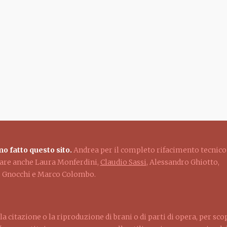
o fatto questo sito.
Andrea per il completo rifacimento tecnico
ziare anche Laura Monferdini,
Claudio Sassi
, Alessandro Ghiotto,
lo Gnocchi e Marco Colombo.
la citazione o la riproduzione di brani o di parti di opera, per sco