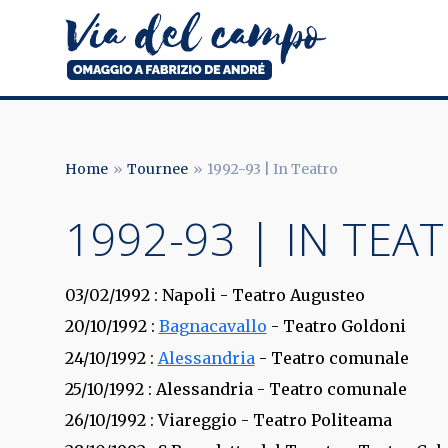
Salta
al
contenuto
principale
Via
del
campo
Home
Tournee
1992-93 | In Teatro
BRICIOLE
1992-93 | IN TEA
DI
PANE
03/02/1992
: Napoli - Teatro Augusteo
20/10/1992
:
Bagnacavallo
- Teatro Goldoni
24/10/1992
:
Alessandria
- Teatro comunale
25/10/1992
: Alessandria - Teatro comunale
26/10/1992
: Viareggio - Teatro Politeama