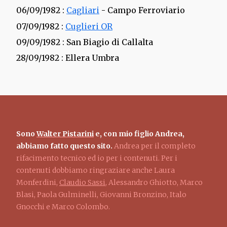
06/09/1982
:
Cagliari
- Campo Ferroviario
07/09/1982
:
Cuglieri OR
09/09/1982
: San Biagio di Callalta
28/09/1982
: Ellera Umbra
Sono
Walter Pistarini
e, con mio figlio Andrea,
abbiamo fatto questo sito.
Andrea per il completo
rifacimento tecnico ed io per i contenuti. Per i
contenuti dobbiamo ringraziare anche Laura
Monferdini,
Claudio Sassi
, Alessandro Ghiotto, Marco
Blasi, Paola Gulminelli, Giovanni Bronzino, Italo
Gnocchi e Marco Colombo.