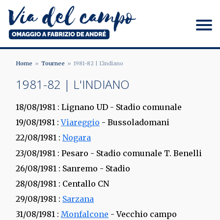
Salta
al
contenuto
principale
Via del campo
Home
Tournee
1981-82 | L'indiano
BRICIOLE
1981-82 | L'INDIANO
DI
18/08/1981
: Lignano UD - Stadio comunale
PANE
19/08/1981
:
Viareggio
- Bussoladomani
22/08/1981
:
Nogara
23/08/1981
: Pesaro - Stadio comunale T. Benelli
26/08/1981
: Sanremo - Stadio
28/08/1981
: Centallo CN
29/08/1981
:
Sarzana
31/08/1981
:
Monfalcone
- Vecchio campo