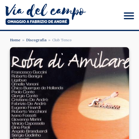
Salta
al
contenuto
principale
Via del campo
Home
Discografia
Club Tenco
BRICIOLE
Image
DI
PANE