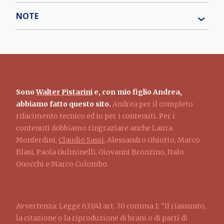
NOTE
Sono
Walter Pistarini
e, con mio figlio Andrea,
abbiamo fatto questo sito.
Andrea per il completo
rifacimento tecnico ed io per i contenuti. Per i
contenuti dobbiamo ringraziare anche Laura
Monferdini,
Claudio Sassi
, Alessandro Ghiotto, Marco
Blasi, Paola Gulminelli, Giovanni Bronzino, Italo
Gnocchi e Marco Colombo.
Avvertenza: Legge 633/41 art. 70 comma 1: "Il riassunto,
la citazione o la riproduzione di brani o di parti di