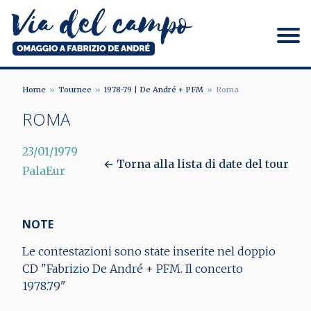
Salta
al
contenuto
principale
Via del campo
Home
Tournee
1978-79 | De André + PFM
Roma
BRICIOLE
ROMA
DI
23/01/1979
PANE
← Torna alla lista di date del tour
PalaEur
NOTE
Le contestazioni sono state inserite nel doppio
CD "Fabrizio De André + PFM. Il concerto
1978.79"