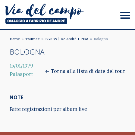
Salta
al
contenuto
principale
Via del campo
Home
Tournee
1978-79 | De André + PFM
Bologna
BRICIOLE
BOLOGNA
DI
15/01/1979
PANE
← Torna alla lista di date del tour
Palasport
NOTE
Fatte registrazioni per album live