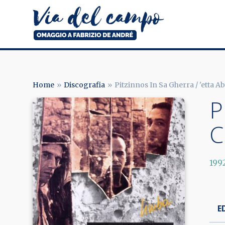
Salta
al
contenuto
principale
Via
del
campo
Home
Discografia
Pitzinnos In Sa Gherra / 'etta 
BRICIOLE
P
Image
DI
C
PANE
199
E