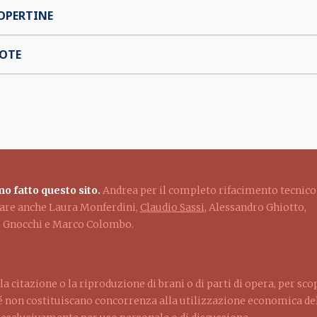
OPERTINE
OTE
o fatto questo sito.
Andrea per il completo rifacimento tecnico
ziare anche Laura Monferdini,
Claudio Sassi
, Alessandro Ghiotto,
lo Gnocchi e Marco Colombo.
la citazione o la riproduzione di brani o di parti di opera, per sco
ché non costituiscano concorrenza alla utilizzazione economica dell