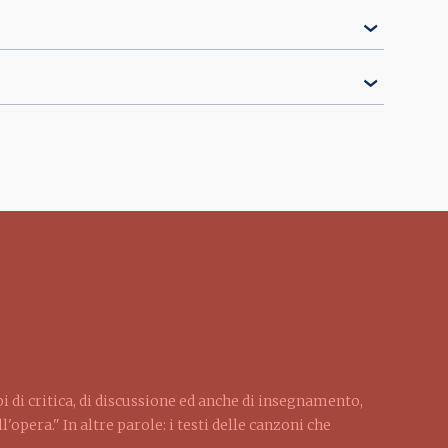
pi di critica, di discussione ed anche di insegnamento,
'opera." In altre parole: i testi delle canzoni che