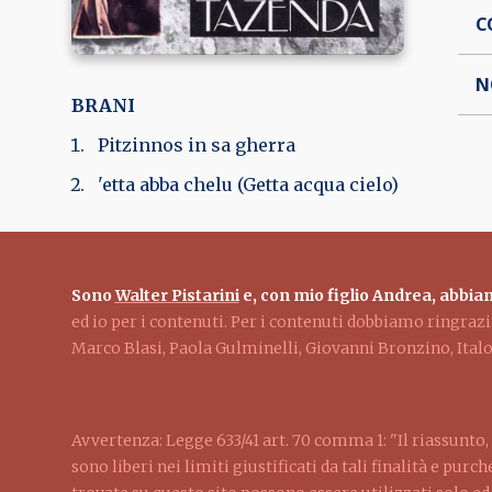
C
N
BRANI
Pitzinnos in sa gherra
'etta abba chelu (Getta acqua cielo)
Sono
Walter Pistarini
e, con mio figlio Andrea, abbiam
ed io per i contenuti. Per i contenuti dobbiamo ringra
Marco Blasi, Paola Gulminelli, Giovanni Bronzino, Ita
Avvertenza: Legge 633/41 art. 70 comma 1: "Il riassunto, 
sono liberi nei limiti giustificati da tali finalità e pur