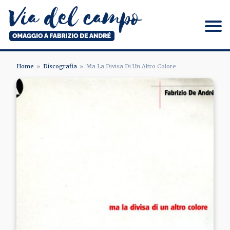
Salta
al
contenuto
principale
Via del campo
Home
Discografia
Ma La Divisa Di Un Altro Colore
BRICIOLE
Image
DI
PANE