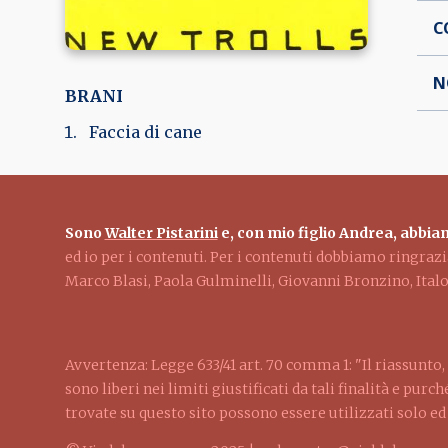
C
N
BRANI
Faccia di cane
Sono
Walter Pistarini
e, con mio figlio Andrea, abbiam
ed io per i contenuti. Per i contenuti dobbiamo ringra
Marco Blasi, Paola Gulminelli, Giovanni Bronzino, Ita
Avvertenza: Legge 633/41 art. 70 comma 1: "Il riassunto, 
sono liberi nei limiti giustificati da tali finalità e pur
trovate su questo sito possono essere utilizzati solo e