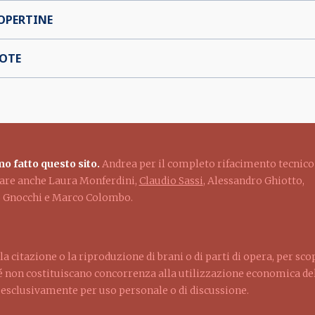
OPERTINE
OTE
o fatto questo sito.
Andrea per il completo rifacimento tecnico
ziare anche Laura Monferdini,
Claudio Sassi
, Alessandro Ghiotto,
lo Gnocchi e Marco Colombo.
la citazione o la riproduzione di brani o di parti di opera, per sco
ché non costituiscano concorrenza alla utilizzazione economica dell
d esclusivamente per uso personale o di discussione.