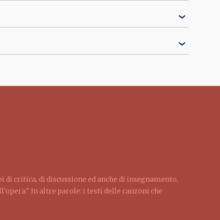
pi di critica, di discussione ed anche di insegnamento,
'opera." In altre parole: i testi delle canzoni che