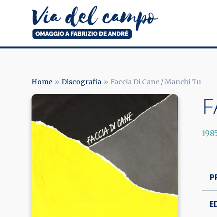
Salta
al
contenuto
principale
Via
del
campo
Home
Discografia
Faccia Di Cane / Manchi Tu
BRICIOLE
F
Image
DI
PANE
198
P
E