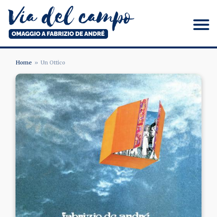
Salta
al
contenuto
principale
Via del campo
Home
Un Ottico
BRICIOLE
DI
PANE