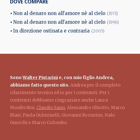
DOVE COMPARE
Non al denaro non all'amore nè al cielo
(1971)
Non al denaro non all'amore nè al cielo
(1996)
In direzione ostinata e contraria
(2005)
Sono
Walter Pistarini
e, con mio figlio Andrea,
abbiamo fatto questo sito.
Andrea per il completo
rifacimento tecnico ed io per i contenuti. Per i
contenuti dobbiamo ringraziare anche Laura
Monferdini,
Claudio Sassi
, Alessandro Ghiotto, Marco
Blasi, Paola Gulminelli, Giovanni Bronzino, Italo
Gnocchi e Marco Colombo.