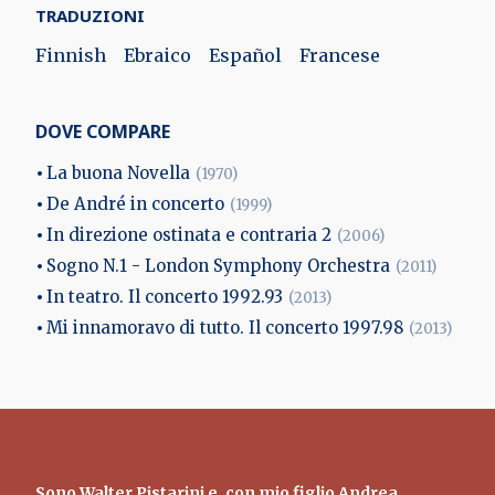
TRADUZIONI
Finnish
Ebraico
Español
Francese
DOVE COMPARE
La buona Novella
(1970)
De André in concerto
(1999)
In direzione ostinata e contraria 2
(2006)
Sogno N.1 - London Symphony Orchestra
(2011)
In teatro. Il concerto 1992.93
(2013)
Mi innamoravo di tutto. Il concerto 1997.98
(2013)
Sono
Walter Pistarini
e, con mio figlio Andrea,