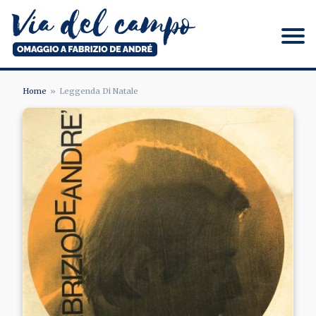
Salta
al
contenuto
principale
Via del campo
Home
Leggenda Di Natale
BRICIOLE
DI
PANE