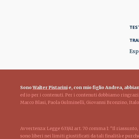
TES
TRA
Esp
Sono
Walter Pistarini
e, con mio figlio Andrea, abbiam
ed io per i contenuti. Per i contenuti dobbiamo ringra
Marco Blasi, Paola Gulminelli, Giovanni Bronzino, Ita
Avvertenza: Legge 633/41 art. 70 comma 1: "Il riassunto, 
sono liberi nei limiti giustificati da tali finalità e pur