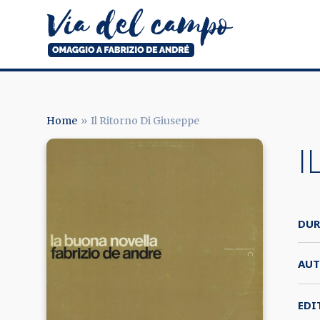
Salta
al
contenuto
principale
Via
del
campo
Home
Il Ritorno Di Giuseppe
BRICIOLE
I
DI
PANE
DUR
AUT
EDI