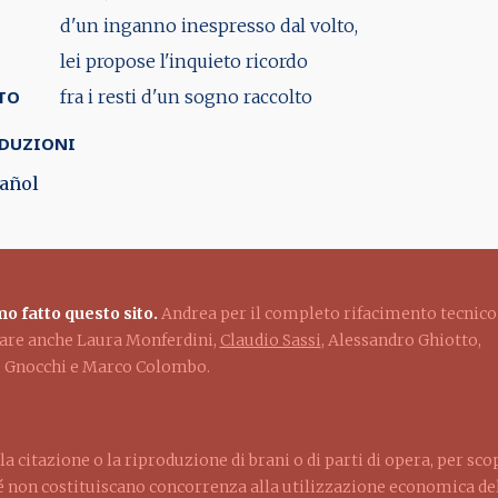
d'un inganno inespresso dal volto,
lei propose l'inquieto ricordo
TO
fra i resti d'un sogno raccolto
DUZIONI
añol
o fatto questo sito.
Andrea per il completo rifacimento tecnico
ziare anche Laura Monferdini,
Claudio Sassi
, Alessandro Ghiotto,
lo Gnocchi e Marco Colombo.
la citazione o la riproduzione di brani o di parti di opera, per sco
ché non costituiscano concorrenza alla utilizzazione economica dell