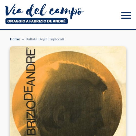
Salta
al
contenuto
principale
Via del campo
Home
Ballata Degli Impiccati
BRICIOLE
DI
PANE