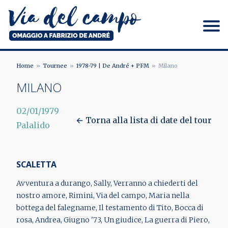
Salta
al
contenuto
principale
Via del campo
Home
Tournee
1978-79 | De André + PFM
Milano
BRICIOLE
MILANO
DI
02/01/1979
PANE
← Torna alla lista di date del tour
Palalido
SCALETTA
Avventura a durango, Sally, Verranno a chiederti del
nostro amore, Rimini, Via del campo, Maria nella
bottega del falegname, Il testamento di Tito, Bocca di
rosa, Andrea, Giugno '73, Un giudice, La guerra di Piero,